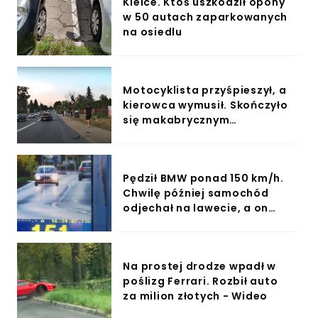
Kielce. Ktoś uszkodził opony
w 50 autach zaparkowanych
na osiedlu
Motocyklista przyśpieszył, a
kierowca wymusił. Skończyło
się makabrycznym
zderzeniem - Wideo
Pędził BMW ponad 150 km/h.
Chwilę później samochód
odjechał na lawecie, a on
stracił prawko
Na prostej drodze wpadł w
poślizg Ferrari. Rozbił auto
za milion złotych - Wideo