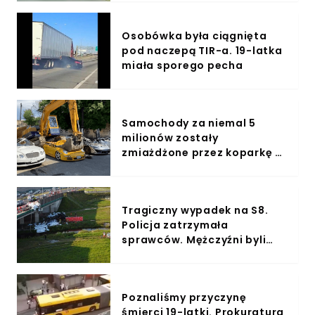
Osobówka była ciągnięta
pod naczepą TIR-a. 19-latka
miała sporego pecha
Samochody za niemal 5
milionów zostały
zmiażdżone przez koparkę -
Wideo
Tragiczny wypadek na S8.
Policja zatrzymała
sprawców. Mężczyźni byli
nietrzeźwi
Poznaliśmy przyczynę
śmierci 19-latki. Prokuratura