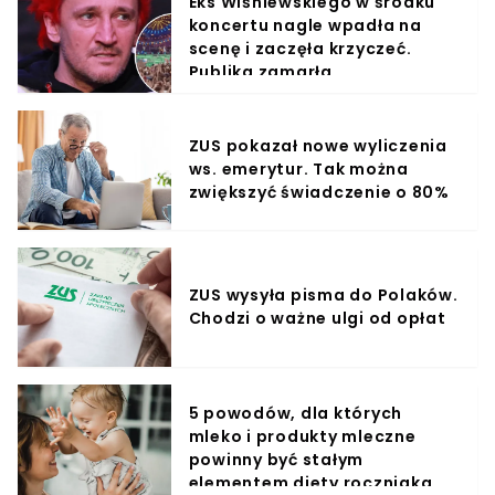
Eks Wiśniewskiego w środku
koncertu nagle wpadła na
scenę i zaczęła krzyczeć.
Publika zamarła
ZUS pokazał nowe wyliczenia
ws. emerytur. Tak można
zwiększyć świadczenie o 80%
ZUS wysyła pisma do Polaków.
Chodzi o ważne ulgi od opłat
5 powodów, dla których
mleko i produkty mleczne
powinny być stałym
elementem diety roczniaka