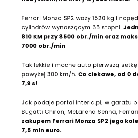
Ferrari Monza SP2 waży 1520 kg i napędz
cylindrów wynoszącym 65 stopni.
Jedn
810 KM przy 8500 obr./min oraz ma
7000 obr./min
Tak lekkie i mocne auto pierwszą setkę
powyżej 300 km/h.
Co ciekawe, od 0 d
7,9 s!
Jak podaje portal Interia.pl, w garażu 
Bugatti Chiron, McLarena Senna, Ferrar
zakupem Ferrari Monza SP2 jego kol
7,5 mln euro.