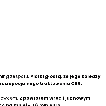
ning zespołu.
Plotki głoszą, że jego koledzy
wodu specjalnego traktowania CR9.
głowcem.
Z powrotem wrócił już nowym
o najmniej - 1,6 mln euro.