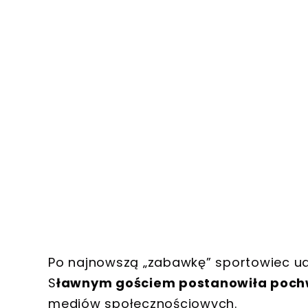
Po najnowszą „zabawkę” sportowiec uda
S
ławnym gościem postanowiła poch
mediów społecznościowych.