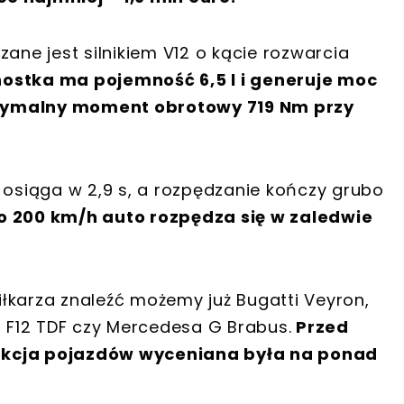
ane jest silnikiem V12 o kącie rozwarcia
ostka ma pojemność 6,5 l i generuje moc
ksymalny moment obrotowy 719 Nm przy
 osiąga w 2,9 s, a rozpędzanie kończy grubo
o 200 km/h auto rozpędza się w zaledwie
piłkarza znaleźć możemy już Bugatti Veyron,
i F12 TDF czy Mercedesa G Brabus.
Przed
ekcja pojazdów wyceniana była na ponad