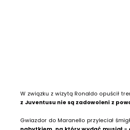
W związku z wizytą Ronaldo opuścił tre
z Juventusu nie są zadowoleni z po
Gwiazdor do Maranello przyleciał śmi
nabytkiem, na który wydać musiał - c