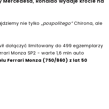
zy Mercedesa, Ronaldo wydaje krocie na
ajdziemy nie tylko
„pospolitego”
Chirona, ale
wił dołączyć limitowany do 499 egzemplarzy
rrari Monza SP2 - warte 1,6 mln auto
lu Ferrari Monza (750/860) z lat 50