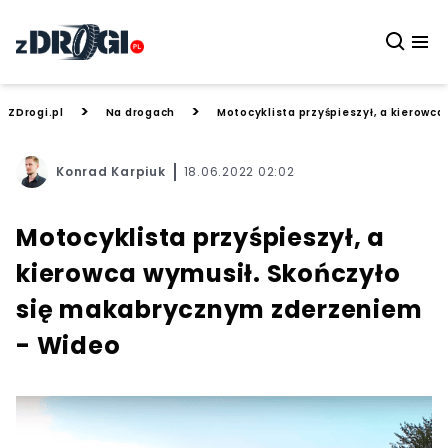
>
>
ZDrogi.pl
Na drogach
Motocyklista przyśpieszył, a kierowc
Konrad Karpiuk
18.06.2022 02:02
Motocyklista przyśpieszył, a
kierowca wymusił. Skończyło
się makabrycznym zderzeniem
- Wideo