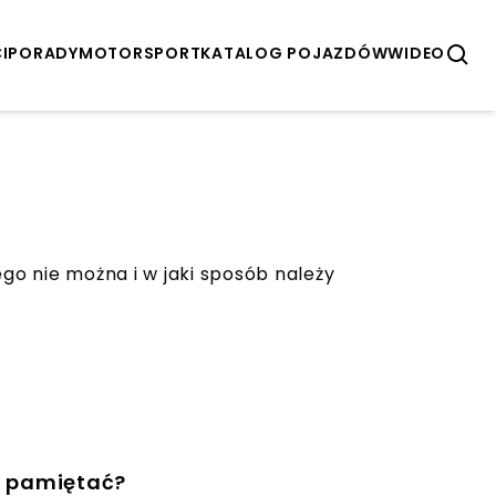
I
PORADY
MOTORSPORT
KATALOG POJAZDÓW
WIDEO
o nie można i w jaki sposób należy
 pamiętać?