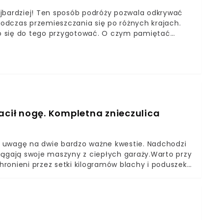
bardziej! Ten sposób podróży pozwala odkrywać
odczas przemieszczania się po różnych krajach.
o się do tego przygotować. O czym pamiętać
acił nogę. Kompletna znieczulica
ć uwagę na dwie bardzo ważne kwestie. Nadchodzi
yciągają swoje maszyny z ciepłych garaży.Warto przy
chronieni przez setki kilogramów blachy i poduszek
tocykliści, ale również kierowcy
szerokim echem w całej Polsce. Widzimy na nim
 Choć w tym wypadku to kierujący autem osobowym
o końca życia odczuwać będzie motocyklista.