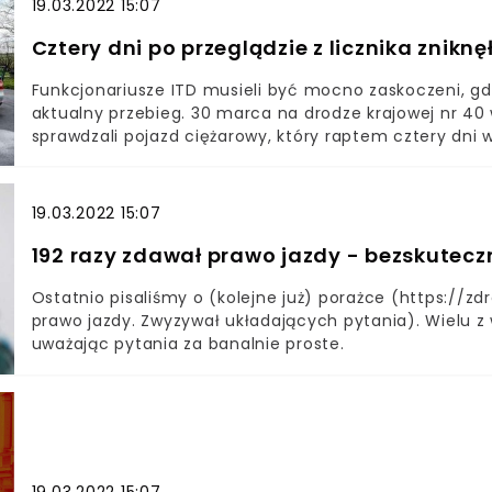
19.03.2022 15:07
karnymi" - powiedział oficer prasowy skarżyskiej polic
Suchedniowie.Przypominamy, że w Polsce na drogach 
Cztery dni po przeglądzie z licznika zniknę
do 120 km/h.`Jeleń wtargnął na drogę w czasie przejażdż
WideoCzytaj dalejOczywiście prędkość kierowcy jest j
Funkcjonariusze ITD musieli być mocno zaskoczeni, gdy
radiowozu, który dokonywał pomiaru. 236 km/h jechali p
aktualny przebieg. 30 marca na drodze krajowej nr 40
pomocą wideorejestratora. Pomiaru dokonano z bardzo 
sprawdzali pojazd ciężarowy, który raptem cztery dni 
krotnym powiększeniu.
19.03.2022 15:07
192 razy zdawał prawo jazdy - bezskuteczn
Ostatnio pisaliśmy o (kolejne już) porażce (https://
prawo jazdy. Zwyzywał układających pytania). Wielu z
uważając pytania za banalnie proste.
19.03.2022 15:07