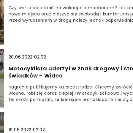
Czy warto pojechać na wakacje samochodem? Jak naj
nowe miejsca oraz cieszyć się swobodą i komfortem p
Przed wyruszeniem w drogę należy jednak odpowiedni
przed podróżą?
20.06.2022 02:02
Motocyklista uderzył w znak drogowy i str
świadków - Wideo
Nagranie publikujemy ku przestrodze. Chcemy zwróci
wiosna, robi się coraz cieplej i motocykliści powoli w
tej okazji pamiętać, że kierujący jednośladami nie są 
powietrznych - powinni mieć to na uwadze nie tylko mo
samochodów.Nagranie, które prezentujemy, obiło się 
jednoślad, któremu drogę zajeżdża kierowca smarta.
ponosi winę za wypadek, to konsekwencje zdarzenia d
19.06.2022 02:02