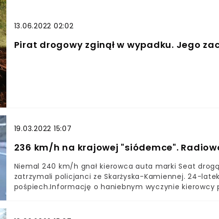
13.06.2022 02:02
Pirat drogowy zginął w wypadku. Jego za
19.03.2022 15:07
236 km/h na krajowej "siódemce". Radiow
Niemal 240 km/h gnał kierowca auta marki Seat drogą
zatrzymali policjanci ze Skarżyska-Kamiennej. 24-late
pośpiech.Informację o haniebnym wyczynie kierowcy po
„24-latek z powiatu kieleckiego, jadąc Seatem Leonem
km/h. W sobotę tuż przed godziną 19 mknął krajową +s
drogowego skarżyskiej komendy ukarali kierowcę man