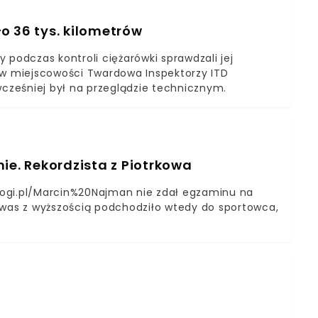
ji Jarosław Gwóźdź. Do zatrzymania doszło w
ekspresowych obowiązuje ograniczenie prędkości
ło 36 tys. kilometrów
ki. Motocyklista wystrzelił jak z procy -
edynie prędkością orientacyjną w odniesieniu do
 podczas kontroli ciężarówki sprawdzali jej
olicjanci, którzy mierzyli prędkość seata za
 w miejscowości Twardowa Inspektorzy ITD
dużej odległości, około 150-200 metrów, przy 21-
wcześniej był na przeglądzie technicznym.
ie. Rekordzista z Piotrkowa
zdrogi.pl/Marcin%20Najman nie zdał egzaminu na
 was z wyższością podchodziło wtedy do sportowca,