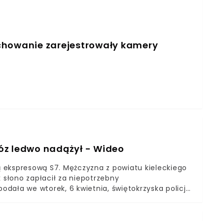
chowanie zarejestrowały kamery
óz ledwo nadążył - Wideo
 ekspresową S7. Mężczyzna z powiatu kieleckiego
k słono zapłacił za niepotrzebny
dała we wtorek, 6 kwietnia, świętokrzyska policja.
, przekroczył dozwoloną prędkość o ponad 110
iódemką+ 236 km/h. Policjanci z wydziału ruchu
datem karnym w wysokości 500 zł oraz 10 punktami