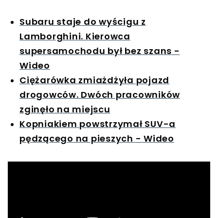
Subaru staje do wyścigu z
Lamborghini. Kierowca
supersamochodu był bez szans -
Wideo
Ciężarówka zmiażdżyła pojazd
drogowców. Dwóch pracowników
zginęło na miejscu
Kopniakiem powstrzymał SUV-a
pędzącego na pieszych - Wideo