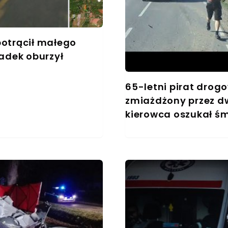
otrącił małego
adek oburzył
65-letni pirat drog
zmiażdżony przez dw
kierowca oszukał śm