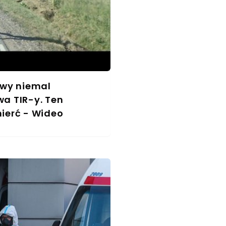
owy niemal
a TIR-y. Ten
ierć - Wideo