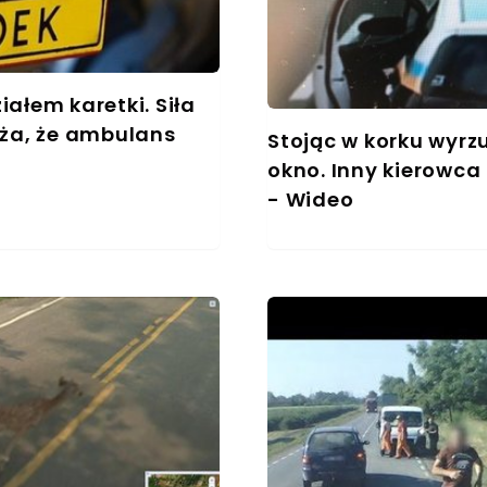
ałem karetki. Siła
uża, że ambulans
Stojąc w korku wyrz
okno. Inny kierowca
- Wideo