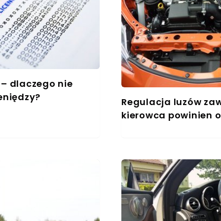
 – dlaczego nie
ieniędzy?
Regulacja luzów za
kierowca powinien 