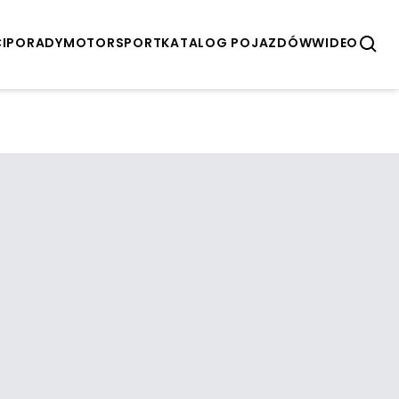
I
PORADY
MOTORSPORT
KATALOG POJAZDÓW
WIDEO