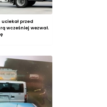
 uciekał przed
órą wcześniej wezwał.
wę