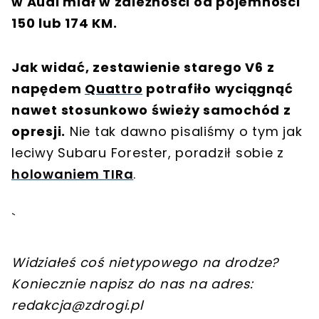
w Audi miał w zależności od pojemności
150 lub 174 KM.
Jak widać, zestawienie starego V6 z
napędem
Quattro
potrafiło wyciągnąć
nawet stosunkowo świeży samochód z
opresji.
Nie tak dawno pisaliśmy o tym jak
leciwy Subaru Forester, poradził sobie z
holowaniem TIRa
.
`
Widziałeś coś nietypowego na drodze?
Koniecznie napisz do nas na adres:
redakcja@zdrogi.pl