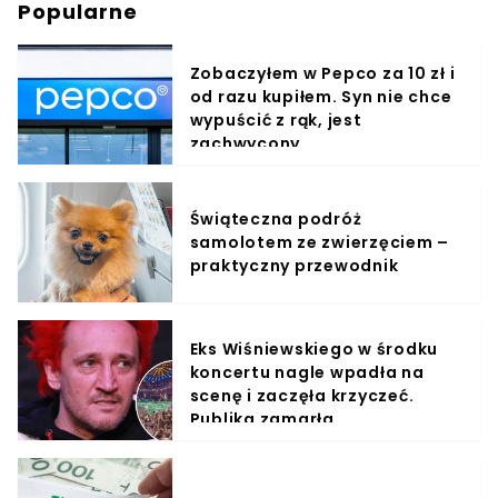
Popularne
Zobaczyłem w Pepco za 10 zł i
od razu kupiłem. Syn nie chce
wypuścić z rąk, jest
zachwycony
Świąteczna podróż
samolotem ze zwierzęciem –
praktyczny przewodnik
Eks Wiśniewskiego w środku
koncertu nagle wpadła na
scenę i zaczęła krzyczeć.
Publika zamarła