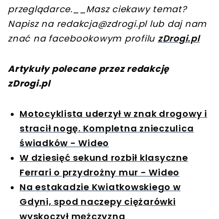
przeglądarce.
__Masz ciekawy temat?
Napisz na
redakcja@zdrogi.pl
lub daj nam
znać na facebookowym profilu
zDrogi.pl
Artykuły polecane przez redakcję
zDrogi.pl
Motocyklista uderzył w znak drogowy i
stracił nogę. Kompletna znieczulica
świadków - Wideo
W dziesięć sekund rozbił klasyczne
Ferrari o przydrożny mur - Wideo
Na estakadzie Kwiatkowskiego w
Gdyni, spod naczepy ciężarówki
wyskoczył mężczyzna