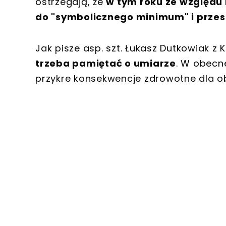
ostrzegają, że
w tym roku ze względu
do "symbolicznego minimum" i przes
Jak pisze asp. szt. Łukasz Dutkowiak z
trzeba pamiętać o umiarze
. W obecn
przykre konsekwencje zdrowotne dla o