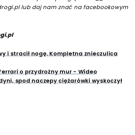
rogi.pl
lub daj nam znać na facebookowym
gi.pl
y i stracił nogę. Kompletna znieczulica
Ferrari o przydrożny mur - Wideo
yni, spod naczepy ciężarówki wyskoczył