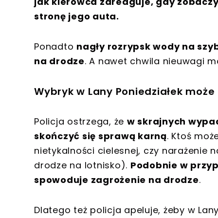
jak kierowca zareaguje, gdy zobacz
stronę jego auta.
Ponadto
nagły rozrypsk wody na szyb
na drodze
. A nawet chwila nieuwagi 
Wybryk w Lany Poniedziałek może 
Policja ostrzega, że
w skrajnych wypa
skończyć się sprawą karną
. Ktoś moż
nietykalności cielesnej, czy narażenie 
drodze na lotnisko).
Podobnie w przy
spowoduje zagrożenie na drodze
.
Dlatego też policja apeluje, żeby w La