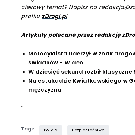
ciekawy temat? Napisz na
redakcja@zd
profilu
zDrogi.pl
Artykuły polecane przez redakcję zDro
Motocyklista uderzył w znak drogow
świadków - Wideo
W dziesięć sekund rozbił klasyczne 
Na estakadzie Kwiatkowskiego w Gd
mężczyzna
`
Tagi:
Policja
Bezpieczeństwo