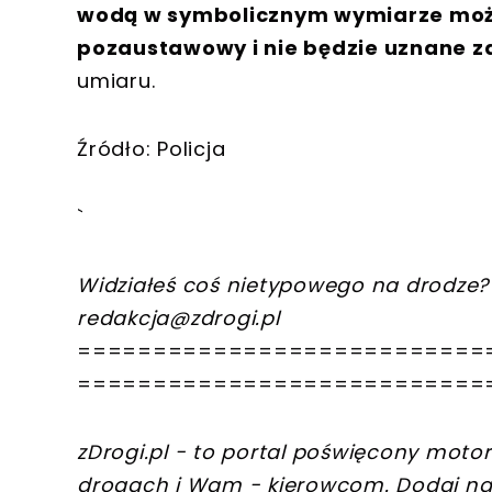
wodą w symbolicznym wymiarze może
pozaustawowy i nie będzie uznane z
umiaru.
Źródło: Policja
`
Widziałeś coś nietypowego na drodze? 
redakcja@zdrogi.pl
===========================
===========================
zDrogi.pl - to portal poświęcony motory
drogach i Wam - kierowcom. Dodaj na