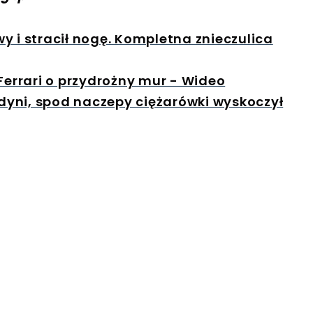
y i stracił nogę. Kompletna znieczulica
Ferrari o przydrożny mur - Wideo
yni, spod naczepy ciężarówki wyskoczył