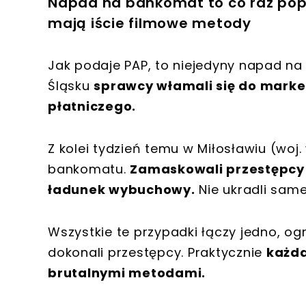
Napad na bankomat to co raz popu
mają iście filmowe metody
Jak podaje PAP, to niejedyny napad n
Śląsku
sprawcy włamali się do market
płatniczego.
Z kolei tydzień temu w Miłosławiu (woj
bankomatu.
Zamaskowali przestępcy p
ładunek wybuchowy.
Nie ukradli sam
Wszystkie te przypadki łączy jedno, og
dokonali przestępcy. Praktycznie
każda
brutalnymi metodami.