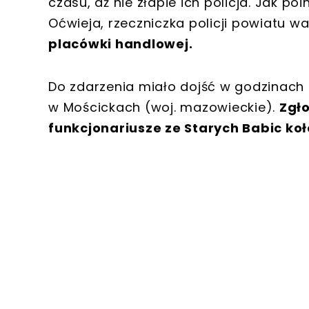
czasu, aż nie złapie ich policja. Jak 
Oćwieja, rzeczniczka policji powiatu 
placówki handlowej.
Do zdarzenia miało dojść w godzinach 
w Mościckach (woj. mazowieckie).
Zgło
funkcjonariusze ze Starych Babic koł