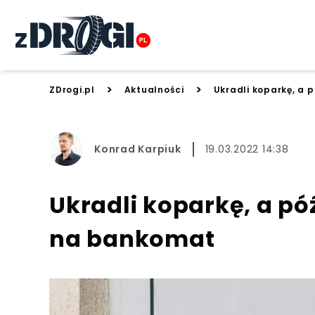
>
>
ZDrogi.pl
Aktualności
Ukradli koparkę, a 
Konrad Karpiuk
19.03.2022 14:38
Ukradli koparkę, a póź
na bankomat