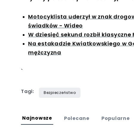
Motocyklista uderzył w znak drogow
świadków - Wideo
W dziesięć sekund rozbił klasyczne 
Na estakadzie Kwiatkowskiego w Gd
mężczyzna
`
Tagi:
Bezpieczeństwo
Najnowsze
Polecane
Popularne