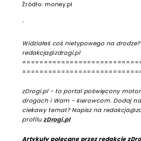
Źródło: money.pl
`
Widziałeś coś nietypowego na drodze? 
redakcja@zdrogi.pl
===========================
===========================
zDrogi.pl - to portal poświęcony motory
drogach i Wam - kierowcom. Dodaj na
ciekawy temat? Napisz na
redakcja@zd
profilu
zDrogi.pl
Artykuły polecane przez redakcję zDro