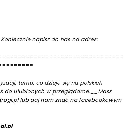
Koniecznie napisz do nas na adres:
================================
=========
zacji, temu, co dzieje się na polskich
s do ulubionych w przeglądarce.
__Masz
rogi.pl
lub daj nam znać na facebookowym
gi.pl