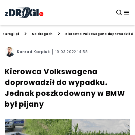
>
>
ZDrogi.pl
Na drogach
Kierowca Volkswagena doprowadził d
Konrad Karpiuk
19.03.2022 14:58
Kierowca Volkswagena
doprowadził do wypadku.
Jednak poszkodowany w BMW
był pijany