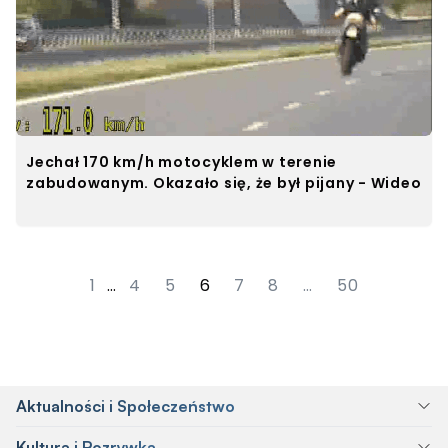
Jechał 170 km/h motocyklem w terenie
zabudowanym. Okazało się, że był pijany - Wideo
1
…
4
5
6
7
8
…
50
Aktualności i Społeczeństwo
Kultura i Rozrywka