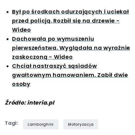
Był po środkach odurzających i uciekał
przed policją. Rozbił się na drzewie -
Wideo
Dachowała po wymuszeniu
pierwszeństwa. Wyglądała na wyraźnie
zaskoczoną - Wideo
Chciał nastraszyć sąsiadów
gwałtownym hamowaniem. Zabił dwie
osoby
Źródło: interia.pl
Tagi:
Lamborghini
Motoryzacja