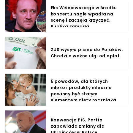
Eks Wiśniewskiego w środku
koncertu nagle wpadła na
scenę i zaczęła krzyczeć.
Publika zamarła
ZUS wysyła pisma do Polaków.
Chodzi o ważne ulgi od opłat
5 powodów, dla których
mleko i produkty mleczne
powinny być stałym
elementem diety roczniaka
Konwencja PiS. Partia
zapowiada zmiany dla
Ukraińców w Polsce