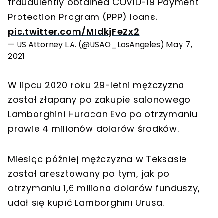
fraudulently obtained COVID-19 Payment
Protection Program (PPP) loans.
pic.twitter.com/MIdkjFeZx2
— US Attorney L.A. (@USAO_LosAngeles)
May 7,
2021
W lipcu 2020 roku 29-letni mężczyzna
został złapany po zakupie salonowego
Lamborghini Huracan Evo po otrzymaniu
prawie 4 milionów dolarów środków.
Miesiąc później mężczyzna w Teksasie
został aresztowany po tym, jak po
otrzymaniu 1,6 miliona dolarów funduszy,
udał się kupić Lamborghini Urusa.