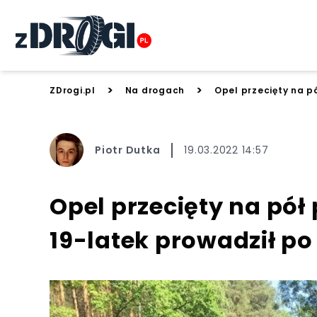
>
>
ZDrogi.pl
Na drogach
Opel przecięty na p
Piotr Dutka
19.03.2022 14:57
Opel przecięty na pół
19-latek prowadził p