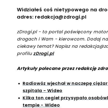
Widziałeś coś nietypowego na dro
adres:
redakcja@zdrogi.pl
zDrogi.pl - to portal poświęcony motory
drogach i Wam - kierowcom. Dodaj na
ciekawy temat? Napisz na
redakcja@zd
profilu
zDrogi.pl
Artykuły polecane przez redakcję zdro
Radiowóz wjechał w naczepę ciężaró
szpitala - Wideo
Kilka ton cegieł przysypało osobó
tempie - Wideo