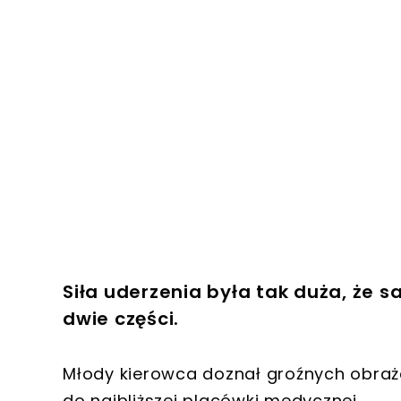
Siła uderzenia była tak duża, że 
dwie części.
Młody kierowca doznał groźnych obraż
do najbliższej placówki medycznej.