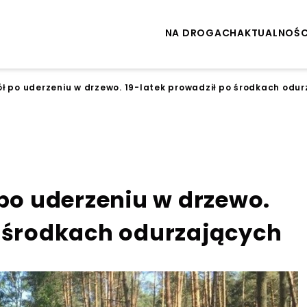
NA DROGACH
AKTUALNOŚC
ół po uderzeniu w drzewo. 19-latek prowadził po środkach odu
 po uderzeniu w drzewo.
o środkach odurzających