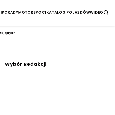
I
PORADY
MOTORSPORT
KATALOG POJAZDÓW
WIDEO
rzających
Wybór Redakcji