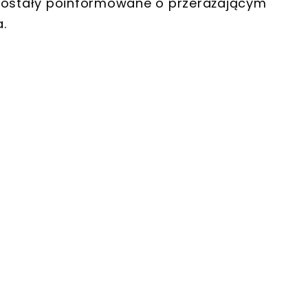
 zostały poinformowane o przerażającym
.