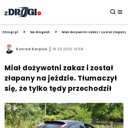
>
>
ZDrogi.pl
Na drogach
Miał dożywotni zakaz i został złapany 
Konrad Karpiuk
19.03.2022 14:58
Miał dożywotni zakaz i został
złapany na jeździe. Tłumaczył
się, że tylko tędy przechodził