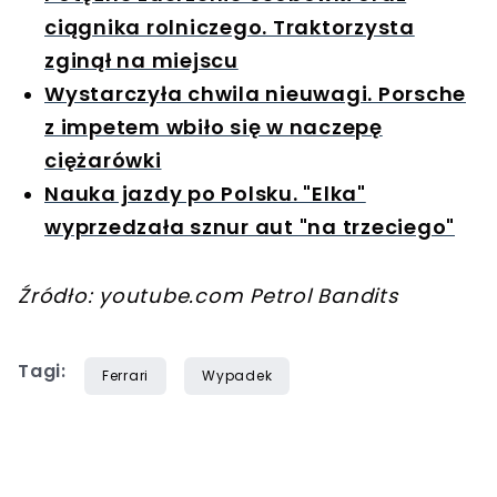
ciągnika rolniczego. Traktorzysta
zginął na miejscu
Wystarczyła chwila nieuwagi. Porsche
z impetem wbiło się w naczepę
ciężarówki
Nauka jazdy po Polsku. "Elka"
wyprzedzała sznur aut "na trzeciego"
Źródło: youtube.com Petrol Bandits
Tagi:
Ferrari
Wypadek