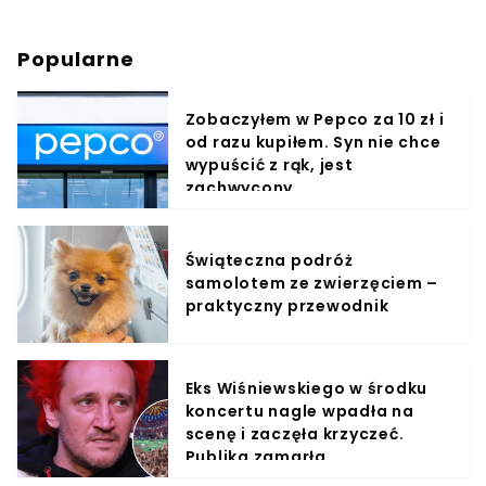
Popularne
Zobaczyłem w Pepco za 10 zł i
od razu kupiłem. Syn nie chce
wypuścić z rąk, jest
zachwycony
Świąteczna podróż
samolotem ze zwierzęciem –
praktyczny przewodnik
Eks Wiśniewskiego w środku
koncertu nagle wpadła na
scenę i zaczęła krzyczeć.
Publika zamarła