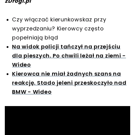
zDrogi.pl
Czy włączać kierunkowskaz przy
wyprzedzaniu? Kierowcy często
popełniają błąd
Na widok policji tańczył na przejściu
dla pieszych. Po chwili leżał na ziemi -
Wideo
Kierowca nie miał żadnych szans na
reakcję. Stado jeleni przeskoczyło nad
BMW - Wideo