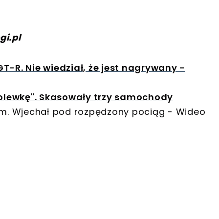
gi.pl
T-R. Nie wiedział, że jest nagrywany -
dolewkę". Skasowały trzy samochody
em. Wjechał pod rozpędzony pociąg - Wideo