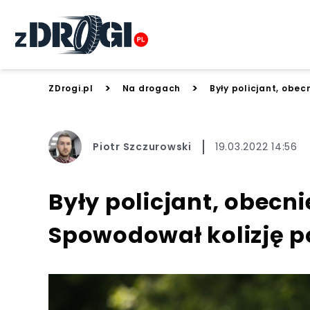
>
>
ZDrogi.pl
Na drogach
Były policjant, obec
Piotr Szczurowski
19.03.2022 14:56
Były policjant, obecni
Spowodował kolizję p