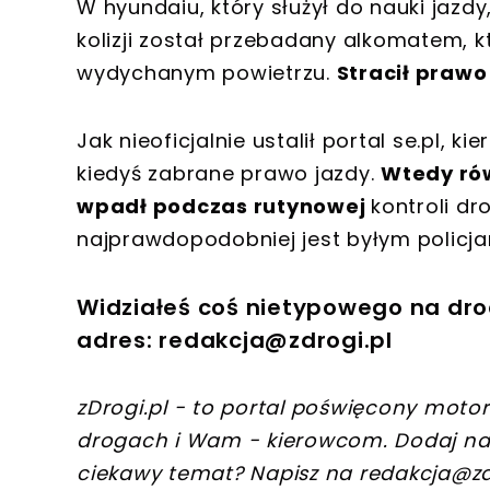
W hyundaiu, który służył do nauki jazd
kolizji został przebadany alkomatem, k
wydychanym powietrzu.
Stracił prawo
Jak nieoficjalnie ustalił portal se.pl, k
kiedyś zabrane prawo jazdy.
Wtedy rów
wpadł podczas rutynowej
kontroli dr
najprawdopodobniej jest byłym policj
Widziałeś coś nietypowego na dro
adres:
redakcja@zdrogi.pl
zDrogi.pl - to portal poświęcony motory
drogach i Wam - kierowcom. Dodaj na
ciekawy temat? Napisz na
redakcja@zd