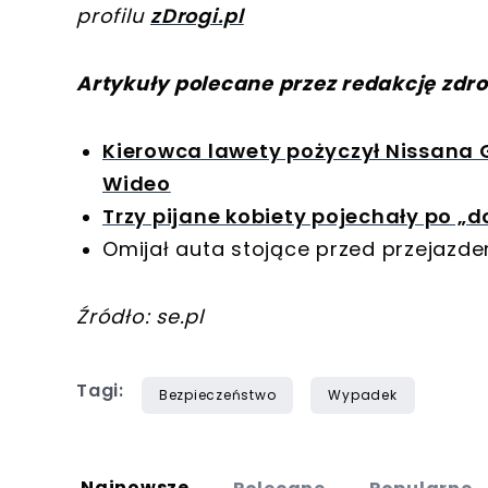
profilu
zDrogi.pl
Artykuły polecane przez redakcję zdro
Kierowca lawety pożyczył Nissana G
Wideo
Trzy pijane kobiety pojechały po „
Omijał auta stojące przed przejazd
Źródło: se.pl
Tagi:
Bezpieczeństwo
Wypadek
Najnowsze