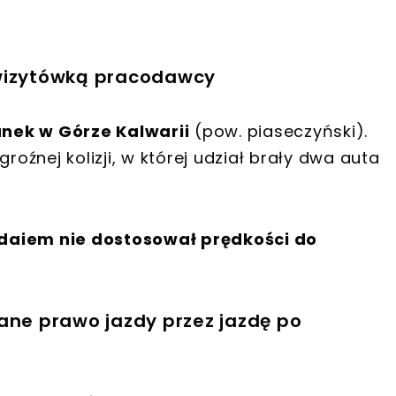
 wizytówką pracodawcy
nek w Górze Kalwarii
(pow. piaseczyński).
roźnej kolizji, w której udział brały dwa auta
yundaiem nie dostosował prędkości do
ane prawo jazdy przez jazdę po