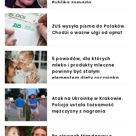
Publika zamarła
ZUS wysyła pisma do Polaków.
Chodzi o ważne ulgi od opłat
5 powodów, dla których
mleko i produkty mleczne
powinny być stałym
elementem diety roczniaka
Atak na Ukrainkę w Krakowie.
Policja ustala tożsamość
mężczyzny z nagrania
Po słowach Mandaryny o