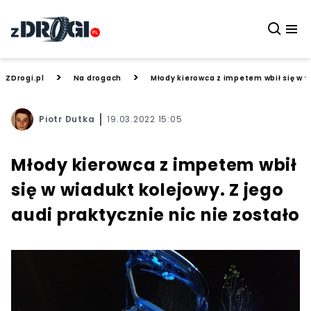
>
>
ZDrogi.pl
Na drogach
Młody kierowca z impetem wbił się w w
Piotr Dutka
19.03.2022 15:05
Młody kierowca z impetem wbił
się w wiadukt kolejowy. Z jego
audi praktycznie nic nie zostało