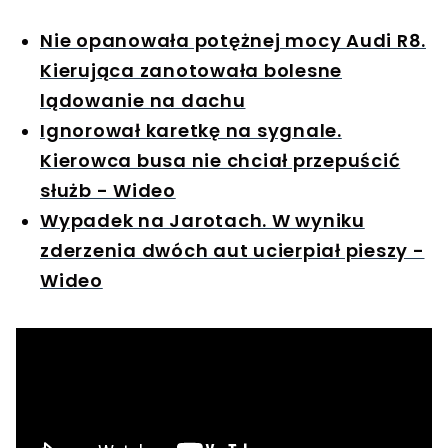
Nie opanowała potężnej mocy Audi R8.
Kierująca zanotowała bolesne
lądowanie na dachu
Ignorował karetkę na sygnale.
Kierowca busa nie chciał przepuścić
służb - Wideo
Wypadek na Jarotach. W wyniku
zderzenia dwóch aut ucierpiał pieszy -
Wideo