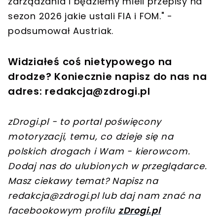
zarządzania i będziemy mieli przepisy na
sezon 2026 jakie ustali FIA i FOM." -
podsumował Austriak.
Widziałeś coś nietypowego na
drodze? Koniecznie napisz do nas na
adres:
redakcja@zdrogi.pl
zDrogi.pl - to portal poświęcony
motoryzacji, temu, co dzieje się na
polskich drogach i Wam - kierowcom.
Dodaj nas do ulubionych w przeglądarce.
Masz ciekawy temat? Napisz na
redakcja@zdrogi.pl
lub daj nam znać na
facebookowym profilu
zDrogi.pl