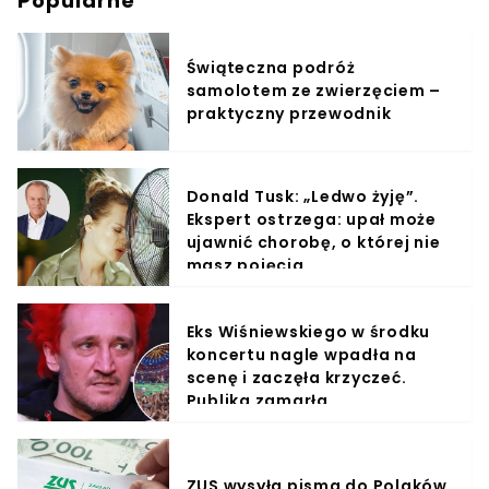
Popularne
Świąteczna podróż
samolotem ze zwierzęciem –
praktyczny przewodnik
Donald Tusk: „Ledwo żyję”.
Ekspert ostrzega: upał może
ujawnić chorobę, o której nie
masz pojęcia
Eks Wiśniewskiego w środku
koncertu nagle wpadła na
scenę i zaczęła krzyczeć.
Publika zamarła
ZUS wysyła pisma do Polaków.