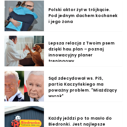
Polski aktor żył w trójkącie.
Pod jednym dachem kochanek
i jego żona
Lepsza relacja z Twoim psem
dzięki hau.plan – poznaj
innowacyjny planer
treningowy
Sąd zdecydował ws. PiS,
partia Kaczyńskiego ma
poważny problem. "Miażdżący
wyrok"
Każdy jeździ po to masło do
Biedronki. Jest najlepsze