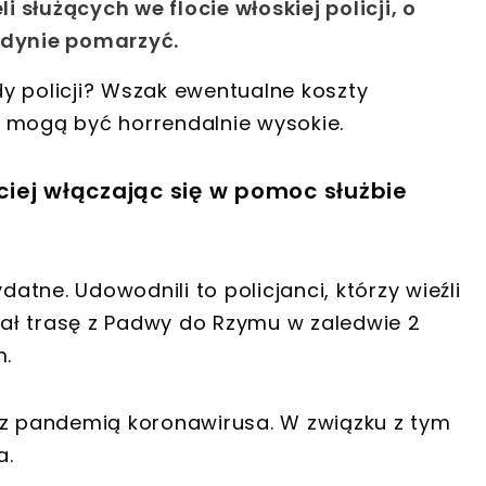
służących we flocie włoskiej policji, o
edynie pomarzyć.
y policji? Wszak ewentualne koszty
u mogą być horrendalnie wysokie.
ściej włączając się w pomoc służbie
tne. Udowodnili to policjanci, którzy wieźli
ał trasę z Padwy do Rzymu w zaledwie 2
m.
 z pandemią koronawirusa. W związku z tym
a.