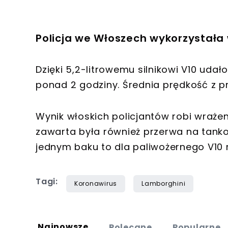
Policja we Włoszech wykorzystała
Dzięki 5,2-litrowemu silnikowi V10 uda
ponad 2 godziny. Średnia prędkość z 
Wynik włoskich policjantów robi wrażen
zawarta była również przerwa na tank
jednym baku to dla paliwożernego V10 
Tagi:
Koronawirus
Lamborghini
Najnowsze
Polecane
Popularne