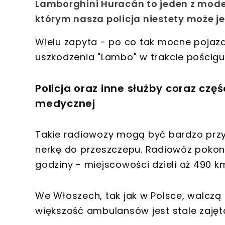
Lamborghini Huracán to jeden z modeli 
którym nasza policja niestety może j
Wielu zapyta - po co tak mocne pojazd
uszkodzenia "Lambo" w trakcie pościg
Policja oraz inne służby coraz czę
medycznej
Takie radiowozy mogą być bardzo przyda
nerkę do przeszczepu. Radiowóz pokon
godziny - miejscowości dzieli aż 490 k
We Włoszech, tak jak w Polsce, walczą
większość ambulansów jest stale zajęt