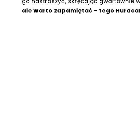
go nastraszyć, skręcając gwałtownie w
ale warto zapamiętać - tego Huracana