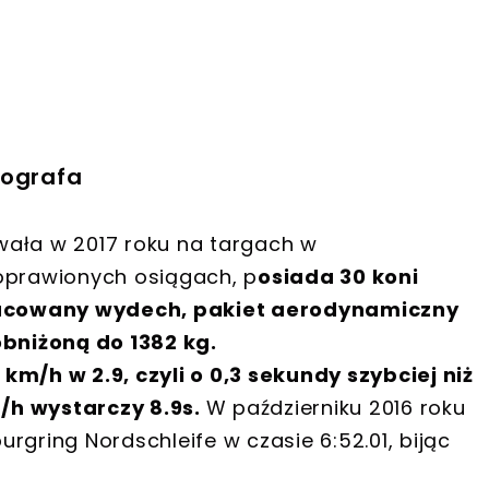
tografa
wała w 2017 roku na targach w
poprawionych osiągach, p
osiada 30 koni
acowany wydech, pakiet aerodynamiczny
bniżoną do 1382 kg.
km/h w 2.9, czyli o 0,3 sekundy szybciej niż
/h wystarczy 8.9s.
W październiku 2016 roku
rgring Nordschleife w czasie 6:52.01, bijąc