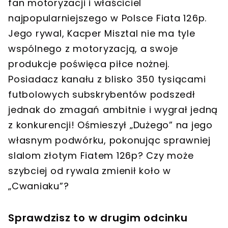
fan motoryzacji i właściciel
najpopularniejszego w Polsce Fiata 126p.
Jego rywal, Kacper Misztal nie ma tyle
wspólnego z motoryzacją, a swoje
produkcje poświęca piłce nożnej.
Posiadacz kanału z blisko 350 tysiącami
futbolowych subskrybentów podszedł
jednak do zmagań ambitnie i wygrał jedną
z konkurencji! Ośmieszył „Dużego” na jego
własnym podwórku, pokonując sprawniej
slalom złotym Fiatem 126p? Czy może
szybciej od rywala zmienił koło w
„Cwaniaku”?
Sprawdzisz to w drugim odcinku