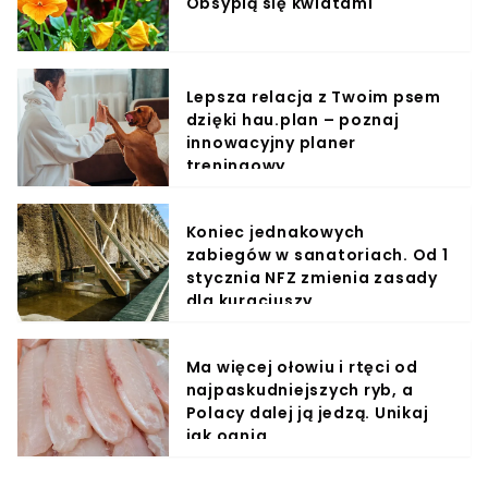
Obsypią się kwiatami
Lepsza relacja z Twoim psem
dzięki hau.plan – poznaj
innowacyjny planer
treningowy
Koniec jednakowych
zabiegów w sanatoriach. Od 1
stycznia NFZ zmienia zasady
dla kuracjuszy
Ma więcej ołowiu i rtęci od
najpaskudniejszych ryb, a
Polacy dalej ją jedzą. Unikaj
jak ognia